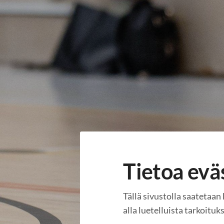
Siirry
sivun
sisältöön
Habanera ry
Tietoa evä
Tällä sivustolla saatetaan
alla luetelluista tarkoituk