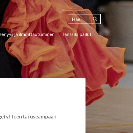
Haku
Hae
senyys ja ilmoittautuminen
Tanssikilpailut
rage) yhteen tai useampaan