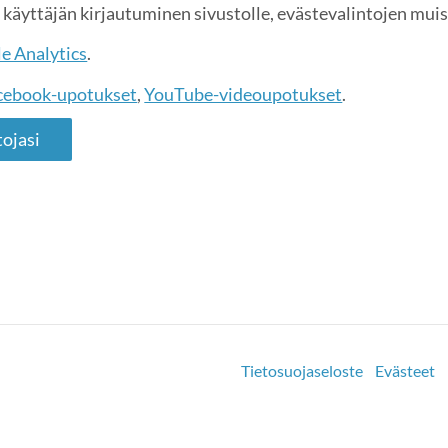
käyttäjän kirjautuminen sivustolle, evästevalintojen mui
e Analytics
.
cebook-upotukset
,
YouTube-videoupotukset
.
ojasi
Tietosuojaseloste
Evästeet