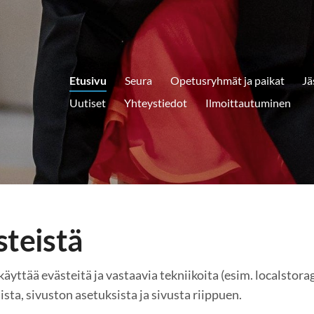
Etusivu
Seura
Opetusryhmät ja paikat
Jä
Uutiset
Yhteystiedot
Ilmoittautuminen
steistä
 käyttää evästeitä ja vastaavia tekniikoita (esim. localsto
sista, sivuston asetuksista ja sivusta riippuen.