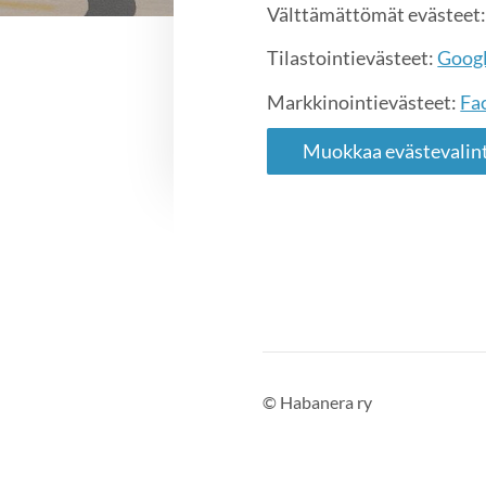
Välttämättömät evästeet: 
Tilastointievästeet:
Googl
Markkinointievästeet:
Fa
Muokkaa evästevalint
©
Habanera ry