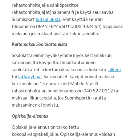
rahastonhoitajalle sähköpostitse
rahastonhoitaja[at]habanera.fi
ja
käytä seuraavaa
Suomisport
kutsulinkkiä
. Voit käyttää seuran
tilinumeroa (
IBAN FI29 6601 0003 4834 84
) loppuosan
maksuun jos maksat osittain liikuntaedulla.
Kertamaksu Soololattareista
Soololattareihin hyväksymme myös kertamaksun
satunnaisilta kävijöiltä. Ilmoittautuminen
soololattareihin kertamaksulla näistä linkeistä:
alkeet
tai
jatkoryhmä
. Satunnaiset kävijät voivat maksaa
kertamaksun 15 euroa/tunti MobilePay:llä
rahastonhoitajan puhelinnumeroon 040 527 0312 tai
maksaa liikuntaedulla, jos Suomisportin kautta
maksaminen ei onnistu.
Opiskelija-alennus
Opiskelija-alennus on tarkoitettu
kokopäiväopiskelijoille. Opiskelija-alennus voidaan