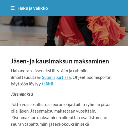
Siirry
Haku ja valikko
sivun
sisältöön
Habanera ry
Jäsen- ja kausimaksun maksaminen
Habaneran Jäseneksi liitytään ja ryhmiin
ilmoittaudutaan
Suomisportissa
. Ohjeet Suomisportin
käyttöön löytyy
täältä
.
Jäsenmaksu
Jotta voisi osallistua seuran ohjattuihin ryhmiin pitää
olla jäsen. Jäsenmaksu maksetaan vuosittain.
Jäsenmaksun maksaminen oikeuttaa osallistumaan
seuran tapahtumiin, jäsenkokouksiin sekä