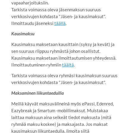
vapaaharjoituksiin.
Tarkista voimassa oleva jäsenmaksun suuruus
verkkosivujen kohdasta "Jäsen- ja kausimaksut".
Ilmoittaudu jäseneksi
täällä
.
Kausimaksu
Kausimaksu maksetaan kausittain (syksy ja kevät) ja
sen suuruus riippuu ryhmästä johon osallistut.
Kausimaksu maksetaan ilmoittautumisen yhteydessä.
Ilmoittautuminen ryhmiin
täältä
.
Tarkista voimassa oleva ryhmäsi kausimaksun suuruus
verkkosivujen kohdasta "Jäsen- ja kausimaksut".
Maksaminen liikuntaeduilla
Meillä käyvät maksuvälineinä myös ePassi, Edenred,
Eazybreak ja Smartum -mobiilimaksut. Muistakaa
laittaa maksuun aina selkeät tiedot maksusta (mitä
ryhmää maksu koskee) ja maksajasta. Jos maksat
kausimaksun liikuntaedulla, ilmoita siitä