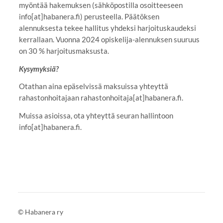
myöntää hakemuksen (sähköpostilla osoitteeseen
info[at]habanera.fi) perusteella. Päätöksen
alennuksesta tekee hallitus yhdeksi harjoituskaudeksi
kerrallaan. Vuonna 2024 opiskelija-alennuksen suuruus
on 30 % harjoitusmaksusta.
Kysymyksiä?
Otathan aina epäselvissä maksuissa yhteyttä
rahastonhoitajaan rahastonhoitaja[at]habanera.fi.
Muissa asioissa, ota yhteyttä seuran hallintoon
info[at]habanera.fi.
©
Habanera ry