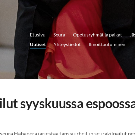
Etusivu
Seura
Opetusryhmät ja paikat
Jä
Uutiset
Yhteystiedot
Ilmoittautuminen
ilut syyskuussa espooss
seura Habanera järjestää tanssiurheilun seurakilpailut pe