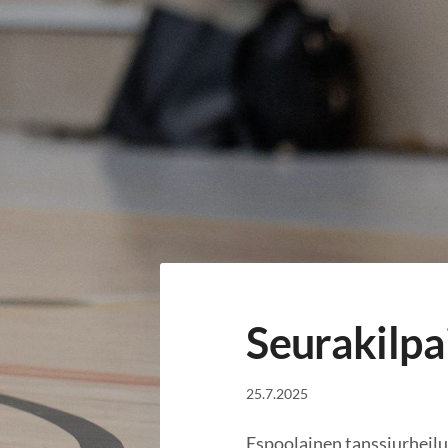
Siirry
sivun
sisältöön
Habanera ry
Seurakilpa
25.7.2025
Espoolainen tanssiurheilu