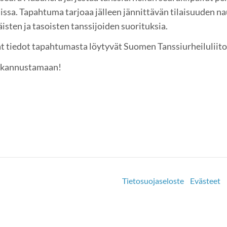
issa. Tapahtuma tarjoaa jälleen jännittävän tilaisuuden na
äisten ja tasoisten tanssijoiden suorituksia.
at tiedot tapahtumasta löytyvät Suomen Tanssiurheiluliit
a kannustamaan!
Tietosuojaseloste
Evästeet