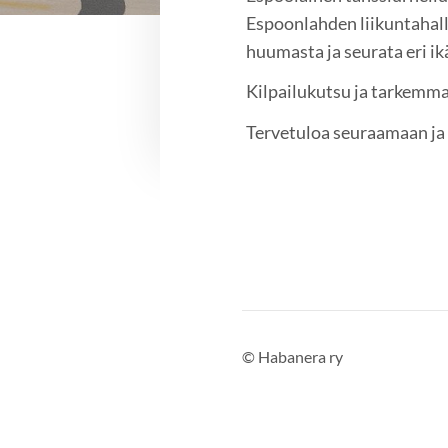
Espoonlahden liikuntahall
huumasta ja seurata eri ik
Kilpailukutsu ja tarkemm
Tervetuloa seuraamaan j
©
Habanera ry