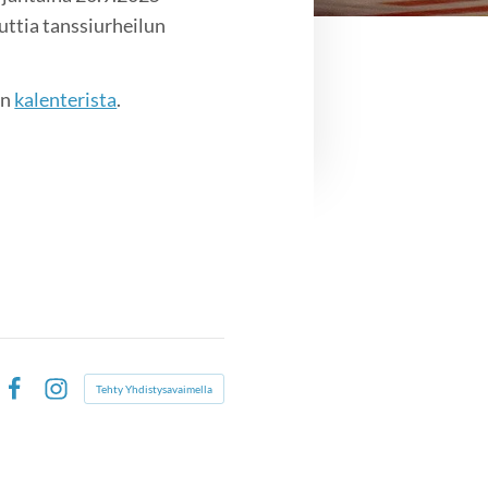
uttia tanssiurheilun
on
kalenterista
.
Tehty Yhdistysavaimella
Facebook
Instagram