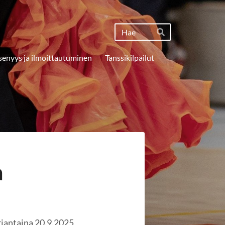
Haku
Hae
senyys ja ilmoittautuminen
Tanssikilpailut
a
rjantaina 20.9.2025