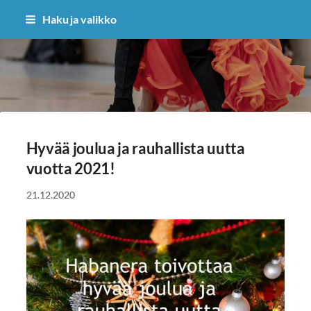
Siirry
Haku ja valikko
sivun
sisältöön
Habanera ry
Hyvää joulua ja rauhallista uutta
vuotta 2021!
21.12.2020