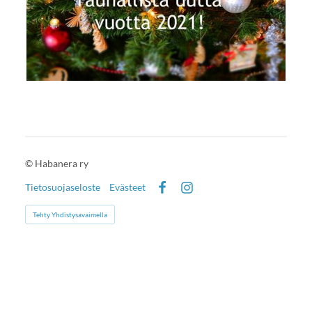
©
Habanera ry
Tietosuojaseloste
Evästeet
Facebook
Instagram
Tehty Yhdistysavaimella