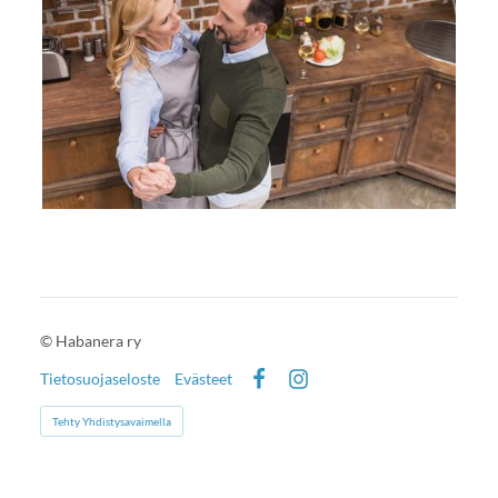
©
Habanera ry
Tietosuojaseloste
Evästeet
Facebook
Instagram
Tehty Yhdistysavaimella