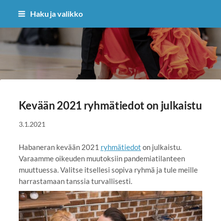
Siirry
Haku ja valikko
sivun
sisältöön
Habanera ry
Kevään 2021 ryhmätiedot on julkaistu
3.1.2021
Habaneran kevään 2021
ryhmätiedot
on julkaistu.
Varaamme oikeuden muutoksiin pandemiatilanteen
muuttuessa. Valitse itsellesi sopiva ryhmä ja tule meille
harrastamaan tanssia turvallisesti.