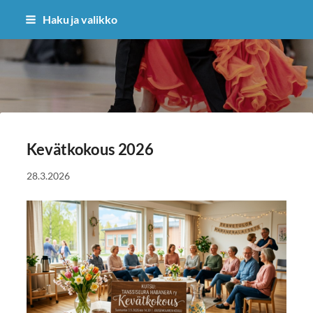
Siirry
Haku ja valikko
sivun
sisältöön
Habanera ry
Kevätkokous 2026
28.3.2026