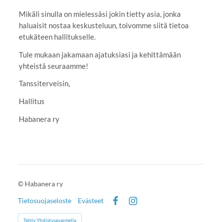
Mikäli sinulla on mielessäsi jokin tietty asia, jonka
haluaisit nostaa keskusteluun, toivomme siitä tietoa
etukäteen hallitukselle.
Tule mukaan jakamaan ajatuksiasi ja kehittämään
yhteistä seuraamme!
Tanssiterveisin,
Hallitus
Habanera ry
©
Habanera ry
Tietosuojaseloste
Evästeet
Facebook
Instagram
Tehty Yhdistysavaimella