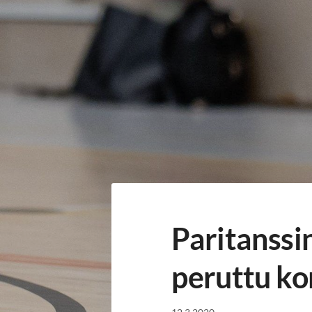
Siirry
sivun
sisältöön
Habanera ry
Paritanssin
peruttu ko