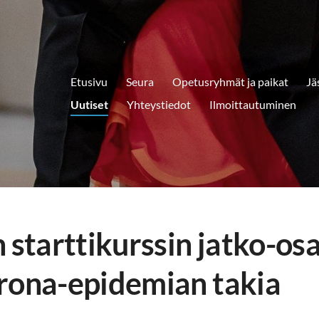
Etusivu
Seura
Opetusryhmät ja paikat
Jä
Uutiset
Yhteystiedot
Ilmoittautuminen
 starttikurssin jatko-os
rona-epidemian takia