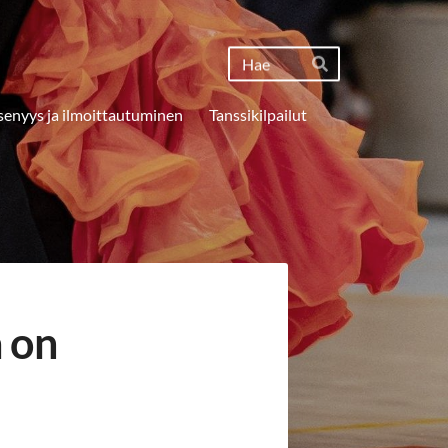
Haku
Hae
senyys ja ilmoittautuminen
Tanssikilpailut
a on