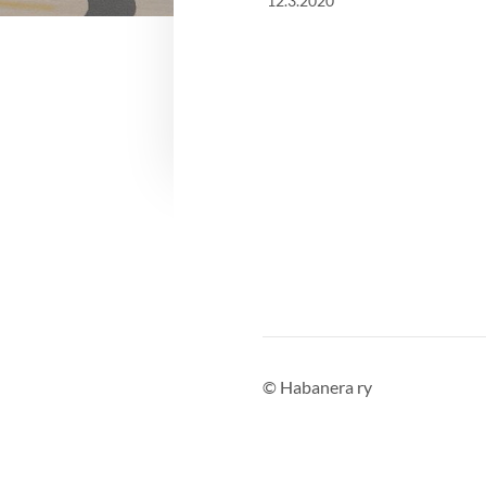
12.3.2020
©
Habanera ry